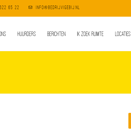
-622 65 22
info@bedrijvigebij.nl
ONS
HUURDERS
BERICHTEN
IK ZOEK RUIMTE
LOCATIES