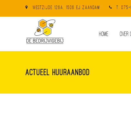
Westzijde 126A, 1506 EJ Zaandam
T. 075
HOME
OVER 
Actueel huuraanbod