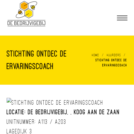
Stichting Ontdec De
/
/
Home
Huurders
Stichting Ontdec De
Ervaringscoach
Ervaringscoach
Locatie: De BedrijvigeBij, , Koog aan de Zaan
Unitnummer: A113 / A203
Lagedijk 3