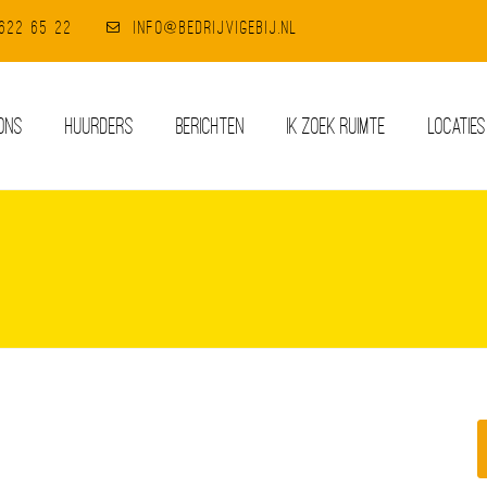
-622 65 22
info@bedrijvigebij.nl
ONS
HUURDERS
BERICHTEN
IK ZOEK RUIMTE
LOCATIES