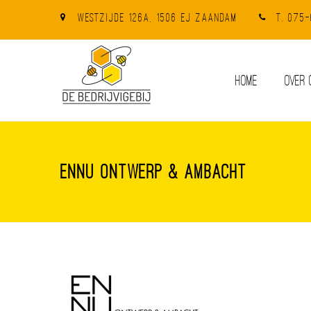
Westzijde 126A, 1506 EJ Zaandam
T. 075
HOME
OVER 
ENNU ontwerp & ambacht